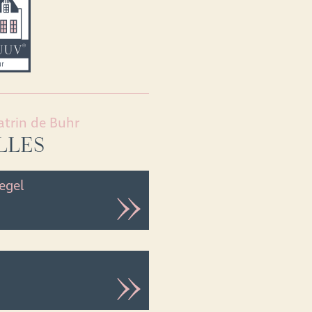
trin de Buhr
LLES
iegel