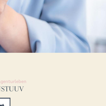
genturleben
NSTUUV