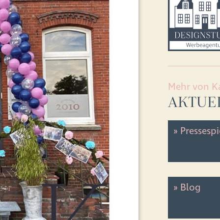
Mehr von Ka
AKTUE
» Pressesp
» Blog